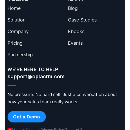
Home
Blog
Solution
Case Studies
Company
Ebooks
Pricing
Events
Partnership
WE'RE HERE TO HELP
support@oplacrm.com
No pressure. No hard sell. Just a conversation about
how your sales team really works.
Get a Demo
Made in Vietnam
Privacy Policy
Terms of Service
|
|