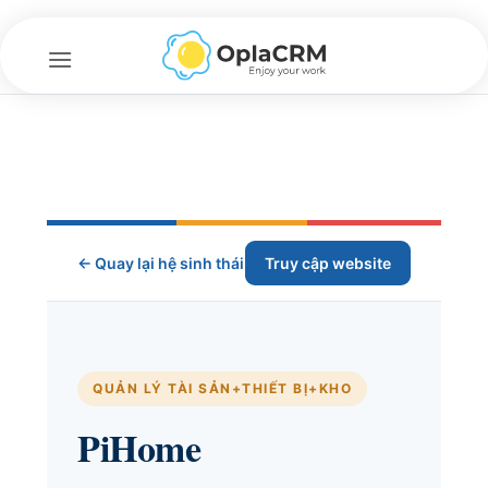
Bỏ
qua
nội
dung
← Quay lại hệ sinh thái
Truy cập website
QUẢN LÝ TÀI SẢN+THIẾT BỊ+KHO
PiHome