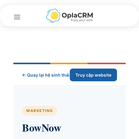
Bỏ
qua
nội
dung
← Quay lại hệ sinh thái
Truy cập website
MARKETING
BowNow