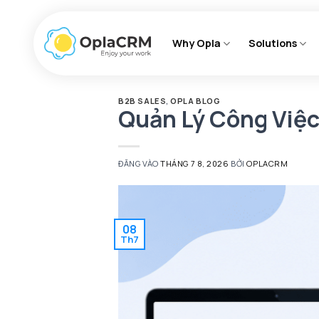
Bỏ
qua
Why Opla
Solutions
nội
dung
B2B SALES
,
OPLA BLOG
Quản Lý Công Việc
ĐĂNG VÀO
THÁNG 7 8, 2026
BỞI
OPLACRM
08
Th7