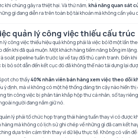
 khi chúng gây ra thiệt hại. Và thứ năm,
khả năng quan sát củ
hững gì đang diễn ra trên toàn bộ tài khoản mà không cần yêu c
việc quản lý công việc thiếu cấu trúc
 lý công việc thiếu hiệu quả không phải là việc bỏ lỡ một lần th
cho đến khi đã quá muộn. Một khách hàng tiềm năng bỗng im lặng
rà soát pipeline tuần trước lại về tay đối thủ cạnh tranh. Đến k
c bị bỏ sót dẫn đến kết cục đó đã không thể nào tái dựng lại đượ
Spot cho thấy
40% nhân viên bán hàng xem việc theo dõi k
ếu ý định, mà vì không có một hệ thống đáng tin cậy nào hiển th
 tin công việc bị phân tán khắp hộp thư cá nhân, sổ tay riêng, l
c ngoài người đang nắm giữ nó.
 quản lý phải tổ chức họp trạng thái hàng tuần thay vì có được 
h hàng mà không có lịch sử ghi chép về những gì đã cam kết ha
aching dựa trên cảm tính thay vì dữ liệu thực tế. Không có vấn 