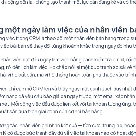
hi cộng dồn lại, chúng tạo thành một lực cản đáng kể và có thể
g một ngày làm việc của nhân viên 
ông việc trong CRM là theo dõi một nhân viên bán hàng trong su
việc bài bản sẽ thay đổi từng khoảnh khắc trong ngày đó như t
hân viên bắt đầu ngày làm việc bằng cách kiểm tra email, rồi đ
, rồi đến lịch làm việc. Họ chắp nối lại một bức tranh sơ sài về
hải vì họ bất cẩn, mà vì hệ thống hoàn toàn phụ thuộc vào trí nh
viên chỉ cần mở CRM lên và thấy ngay một danh sách duy nhất 
iềm năng đã yêu cầu báo giá ba ngày trước, một email xác nhận
xét. Mỗi công việc đều được liên kết với tài khoản tương ứng, 
xuất sẵn dựa trên giai đoạn của cơ hội bán hàng.
ương tác, nhân viên ghi nhận kết quả — tích cực, trung lập, hoặc
n lý có được bức tranh đầy đủ về việc tài khoản nào có hoạt độn