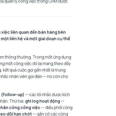
u mà quản lý công việc trong CRM được
g việc liên quan đến bán hàng bên
một liên hệ và một giai đoạn cụ thể
n làm thông thường. Trong một ứng dụng
ùng một công việc đó lại mang theo đầy
, kết quả cuộc gọi gần nhất là trung
 nhắc nhân viên gọi điện — nó còn cho
 (follow-up)
— các lời nhắc được kích
nhận. Thứ hai,
ghi log hoạt động
—
phân công công việc
— điều phối công
heo dõi hạn chót
— gắn cờ các công