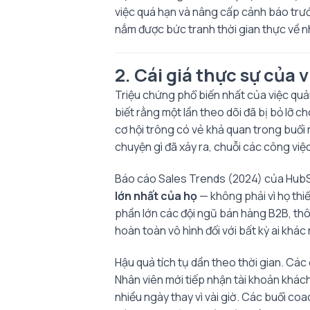
việc quá hạn và nâng cấp cảnh báo trước
nắm được bức tranh thời gian thực về n
2. Cái giá thực sự của 
Triệu chứng phổ biến nhất của việc quản
biết rằng một lần theo dõi đã bị bỏ lỡ 
cơ hội trông có vẻ khả quan trong buổi 
chuyện gì đã xảy ra, chuỗi các công việ
Báo cáo Sales Trends (2024) của Hub
lớn nhất của họ
— không phải vì họ thi
phần lớn các đội ngũ bán hàng B2B, thông
hoàn toàn vô hình đối với bất kỳ ai khá
Hậu quả tích tụ dần theo thời gian. Các
Nhân viên mới tiếp nhận tài khoản khác
nhiều ngày thay vì vài giờ. Các buổi co