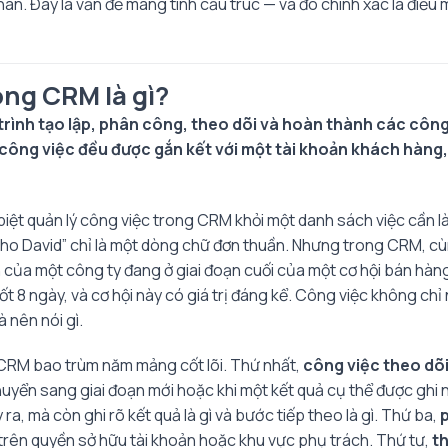
nhân. Đây là vấn đề mang tính cấu trúc — và đó chính xác là điề
ong CRM là gì?
trình tạo lập, phân công, theo dõi và hoàn thành các côn
ông việc đều được gắn kết với một tài khoản khách hàng, 
h biệt quản lý công việc trong CRM khỏi một danh sách việc cầ
i cho David” chỉ là một dòng chữ đơn thuần. Nhưng trong CRM, c
h của một công ty đang ở giai đoạn cuối của một cơ hội bán hàng
t 8 ngày, và cơ hội này có giá trị đáng kể. Công việc không chỉ
à nên nói gì.
 CRM bao trùm năm mảng cốt lõi. Thứ nhất,
công việc theo dõi
huyển sang giai đoạn mới hoặc khi một kết quả cụ thể được ghi 
 ra, mà còn ghi rõ kết quả là gì và bước tiếp theo là gì. Thứ ba,
trên quyền sở hữu tài khoản hoặc khu vực phụ trách. Thứ tư,
t