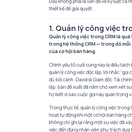
Đây không phải là vấn đề về kỷ luật cá 
thiết kế để giải quyết.
1. Quản lý công việc tr
Quản lý công việc trong CRM là quá 
trong hệ thống CRM — trong đó mỗi c
của cơ hội bán hàng.
Chính yếu tố cuối cùng này là điều tác
quản lý công việc độc lập, lời nhắc “gọ
đủ bối cảnh: David là Giám đốc Tài chín
lập, bản đề xuất đã nằm chờ xem xét suố
họ biết vì sao cuộc gọi này quan trọng v
Trong thực tế, quản lý công việc trong
hoạt tự động khi một cơ hội bán hàng c
không chỉ ghi lại rằng một sự việc đã xảy
việc đến đúng nhân viên phụ trách dựa 