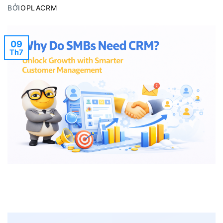
BỞI
OPLACRM
09
Th7