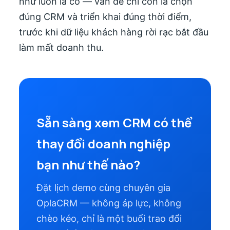
như luôn là có — vấn đề chỉ còn là chọn
đúng CRM và triển khai đúng thời điểm,
trước khi dữ liệu khách hàng rời rạc bắt đầu
làm mất doanh thu.
Sẵn sàng xem CRM có thể
thay đổi doanh nghiệp
bạn như thế nào?
Đặt lịch demo cùng chuyên gia
OplaCRM — không áp lực, không
chèo kéo, chỉ là một buổi trao đổi